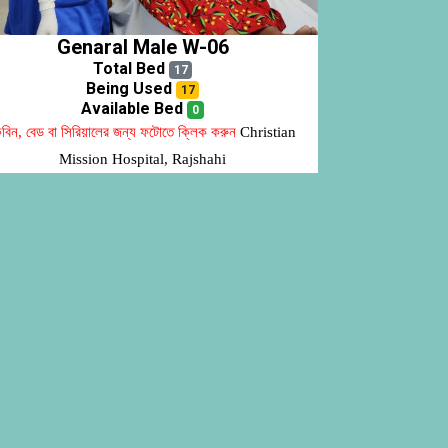
Genaral Male W-06
Total Bed
17
Being Used
17
Available Bed
0
বিন, বেড বা সিরিয়ালের জন্য ফটোতে ক্লিক করুন
Christian
Mission Hospital, Rajshahi