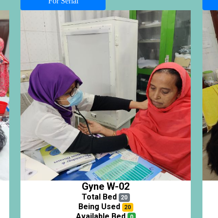
For Serial
Gyne W-02
Total Bed
20
Being Used
20
Available Bed
0