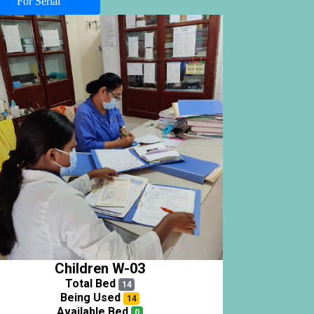
For Serial
Children W-03
Total Bed
14
Being Used
14
Available Bed
0