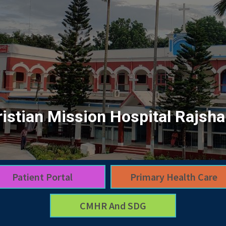
istian Mission Hospital Rajsha
Patient Portal
Primary Health Care
CMHR And SDG