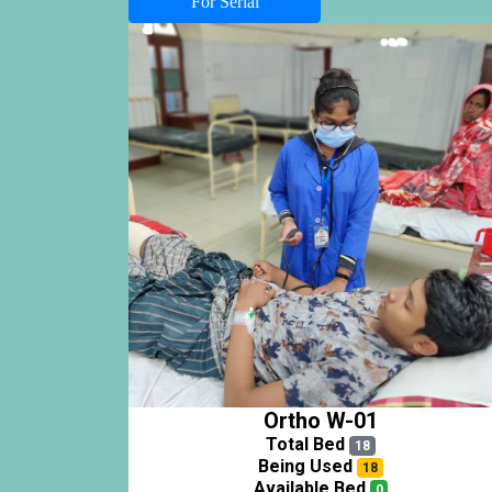
For Serial
Ortho W-01
Total Bed
18
Being Used
18
Available Bed
0